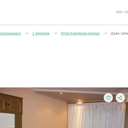
УКР - Г
 Залозецького
2-кімнатна
Устим Кармелюк вулиця
Дуже зати