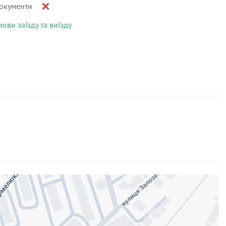
окументи
мови заїзду та виїзду