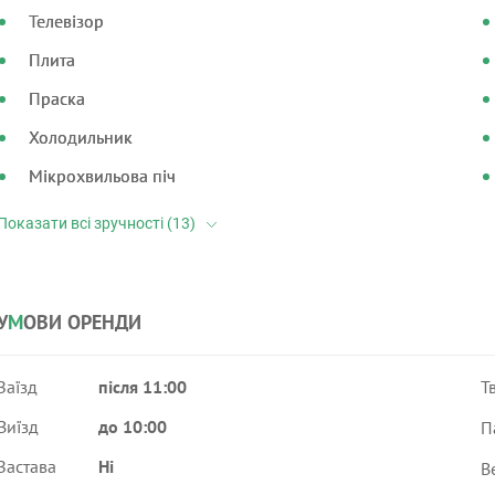
Телевізор
Плита
Праска
Холодильник
Мікрохвильова піч
У
М
ОВИ ОРЕНДИ
Заїзд
після 11:00
Т
Виїзд
до 10:00
П
Застава
Ні
В