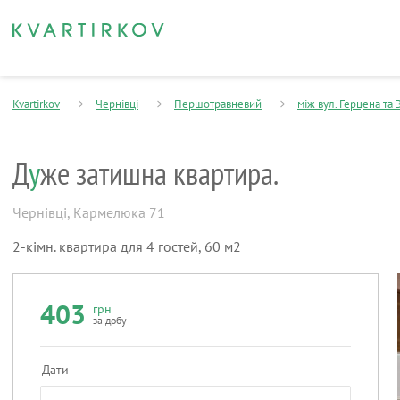
Kvartirkov
Чернівці
Першотравневий
між вул. Герцена та
Д
у
же затишна квартира.
Чернівці
,
Кармелюка 71
2-кімн. квартира для 4 гостей, 60 м2
403
грн
за добу
Дати