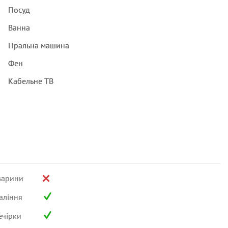
Посуд
Ванна
Пральна машина
Фен
Кабельне ТВ
варини
аління
ечірки