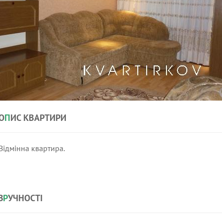
О
П
ИС КВАРТИРИ
Відмінна квартира.
З
Р
УЧНОСТІ