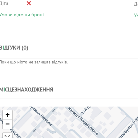
Діти
Д
Умови відміни броні
У
В
І
ДГУКИ (
0
)
Поки що ніхто не залишав відгуків.
М
І
СЦЕЗНАХОДЖЕННЯ
+
−