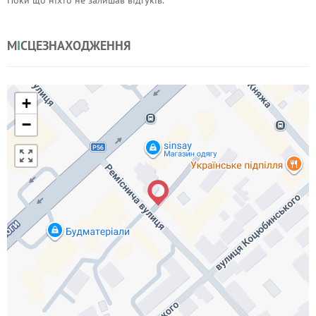
Поки що ніхто не залишав відгуків.
М
І
СЦЕЗНАХОДЖЕННЯ
+
−