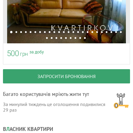
500
за добу
грн
ЗАПРОСИТИ БРОНЮВАННЯ
Багато користувачів мріють жити тут
За минулий тиждень це оголошення подивилися
29
раз
В
Л
АСНИК КВАРТИРИ