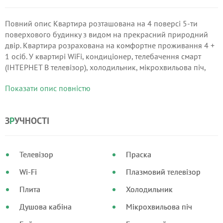
Повний опис Квартира розташована на 4 поверсі 5-ти
поверхового будинку з видом на прекрасний природний
двір. Квартира розрахована на комфортне проживання 4 +
1 осіб. У квартирі WiFi, кондиціонер, телебачення смарт
(ІНТЕРНЕТ В телевізор), холодильник, мікрохвильова піч,
пральна машина, праска, фен, чисті білі постільні
Показати опис повністю
приналежності, подушки, матрац і ковдри, м'які білі
рушники замшевий диван, ЄВРО КРОВАТЬ, 2 телевізори
плазмових, Передпокій замшевий диван, телевізор,
З
Р
УЧНОСТІ
великий стіл, стільці, теплий килимок під ноги.
Телевізор
Праска
Wi-Fi
Плазмовий телевізор
Плита
Холодильник
Душова кабіна
Мікрохвильова піч