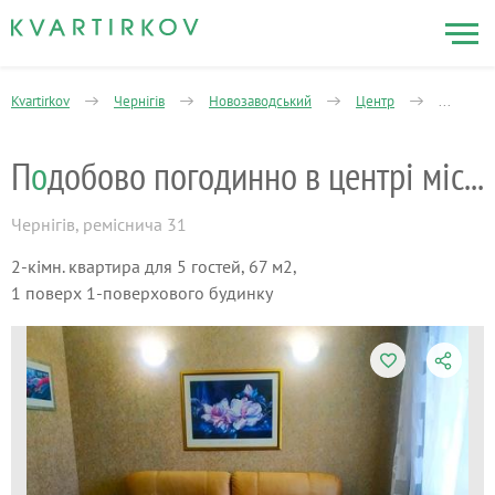
Kvartirkov
Чернігів
Новозаводський
Центр
2-кімнат
П
о
добово погодинно в центрі міста.
Чернігів
,
реміснича 31
2-кімн. квартира для 5 гостей, 67 м2,
1 поверх 1-поверхового будинку