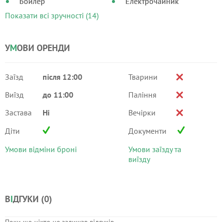
Бойлер
Електрочайник
Показати всі зручності (14)
У
М
ОВИ ОРЕНДИ
Заїзд
після 12:00
Тварини
Виїзд
до 11:00
Паління
Застава
Ні
Вечірки
Діти
Документи
Умови відміни броні
Умови заїзду та
виїзду
В
І
ДГУКИ (
0
)