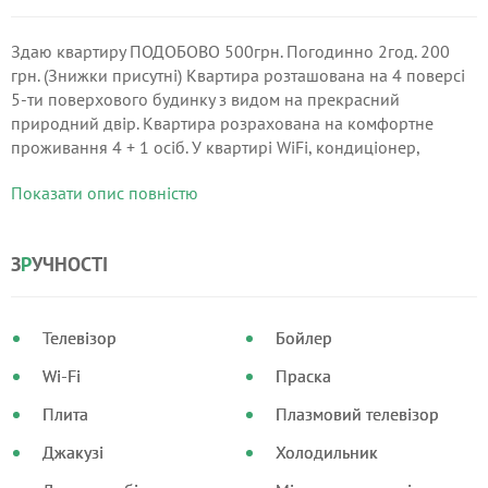
Здаю квартиру ПОДОБОВО 500грн. Погодинно 2год. 200
грн. (Знижки присутні) Квартира розташована на 4 поверсі
5-ти поверхового будинку з видом на прекрасний
природний двір. Квартира розрахована на комфортне
проживання 4 + 1 осіб. У квартирі WiFi, кондиціонер,
телебачення смарт, холодильник, мікрохвильова піч,
Показати опис повністю
пральна машина, праска, фен, чисті білі постільні
приналежності, подушки, матрац і ковдри, м'які білі
рушники замшевий диван, ЄВРО КРОВАТЬ, 2 телевізори
З
Р
УЧНОСТІ
плазмових, Передпокій замшевий диван, телевізор ,
великий стіл, стільці, теплий килимок під ноги.
Телевізор
Бойлер
Wi-Fi
Праска
Плита
Плазмовий телевізор
Джакузі
Холодильник