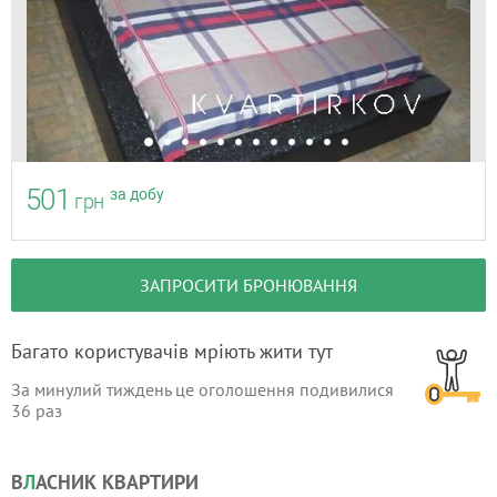
501
за добу
грн
ЗАПРОСИТИ БРОНЮВАННЯ
Багато користувачів мріють жити тут
За минулий тиждень це оголошення подивилися
36
раз
В
Л
АСНИК КВАРТИРИ