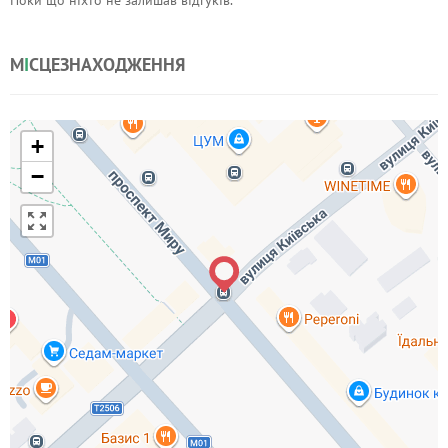
Поки що ніхто не залишав відгуків.
М
І
СЦЕЗНАХОДЖЕННЯ
+
−