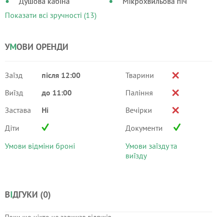
Душова кабіна
Мікрохвильова піч
Показати всі зручності (13)
У
М
ОВИ ОРЕНДИ
Заїзд
після 12:00
Тварини
Виїзд
до 11:00
Паління
Застава
Ні
Вечірки
Діти
Документи
Умови відміни броні
Умови заїзду та
виїзду
В
І
ДГУКИ (
0
)