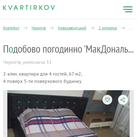
Kvartirkov
Чернігів
Новозаводський
2-кімнатна
Реме
П
о
добово погодинно 'МакДональдс'
Чернігів
,
реміснича 31
2-кімн. квартира для 4 гостей, 67 м2,
4 поверх 5-ти поверхового будинку