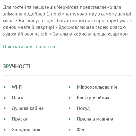
Для гостей та мешканців Чернігова представляємо для
знімання подобово 1-но кімнатну квартиру в самому центрі
міста. • Ви здивуєтеся, як багато корисного простору буває в
однокімнатній квартирі • Вдохновляющая своею красою
художній розпис стін • Загальна корисна площа квартири -
58 квадратних метрів • Суперсучасна підсвічування, що дає
Показати опис повністю
м'який і теплий світло розкішного життя • Якщо ви
обожнюєте індивідуальність - підсильте її зніманням цієї
квартири • Теплі підлоги по всій квартирі.
З
Р
УЧНОСТІ
Wi-Fi
Мікрохвильова піч
Плита
Електрочайник
Душова кабіна
Посуд
Праска
Пральна машина
Холодильник
Фен