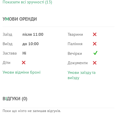
Показати всі зручності (13)
У
М
ОВИ ОРЕНДИ
Заїзд
після 11:00
Тварини
Виїзд
до 10:00
Паління
Застава
Ні
Вечірки
Діти
Документи
Умови відміни броні
Умови заїзду та
виїзду
В
І
ДГУКИ (
0
)
Поки що ніхто не залишав відгуків.