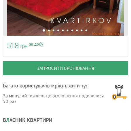
518
за добу
грн
ЗАПРОСИТИ БРОНЮВАННЯ
Багато користувачів мріють жити тут
За минулий тиждень це оголошення подивилися
50
раз
В
Л
АСНИК КВАРТИРИ