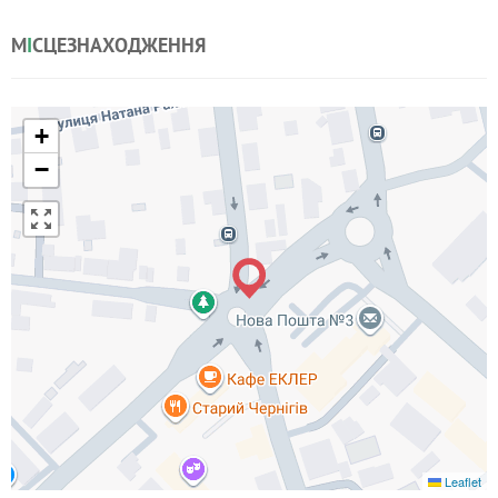
М
І
СЦЕЗНАХОДЖЕННЯ
+
−
Leaflet