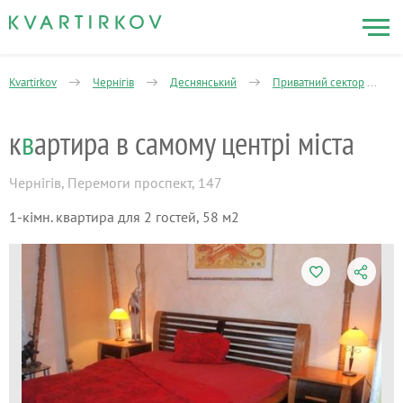
Kvartirkov
Чернігів
Деснянський
Приватний сектор
к
в
артира в самому центрі міста
Чернігів
,
Перемоги проспект, 147
1-кімн. квартира для 2 гостей, 58 м2