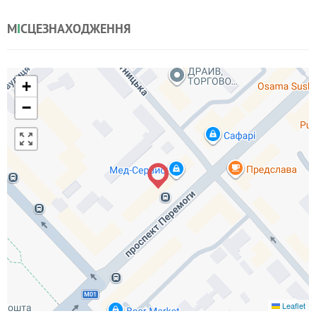
М
І
СЦЕЗНАХОДЖЕННЯ
+
−
Leaflet