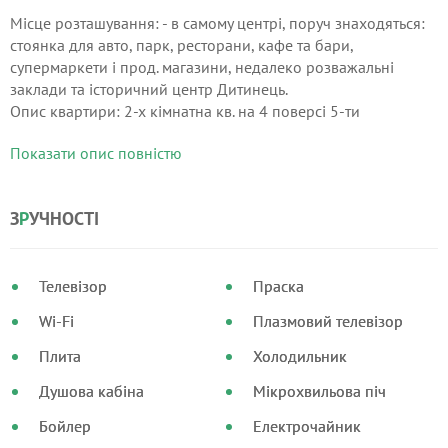
Місце розташування: - в самому центрі, поруч знаходяться:
стоянка для авто, парк, ресторани, кафе та бари,
супермаркети і прод. магазини, недалеко розважальні
заклади та історичний центр Дитинець.
Опис квартири: 2-х кімнатна кв. на 4 поверсі 5-ти
поверхового будинку з балконом, що виходять на
Показати опис повністю
центральну частину міста і металопластиковими вікнами.
З
Р
УЧНОСТІ
Телевізор
Праска
Wi-Fi
Плазмовий телевізор
Плита
Холодильник
Душова кабіна
Мікрохвильова піч
Бойлер
Електрочайник