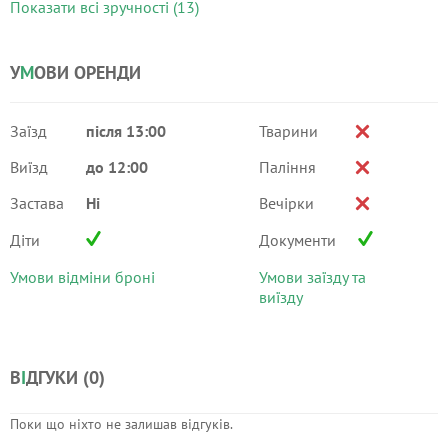
Показати всі зручності (13)
У
М
ОВИ ОРЕНДИ
Заїзд
після 13:00
Тварини
Виїзд
до 12:00
Паління
Застава
Ні
Вечірки
Діти
Документи
Умови відміни броні
Умови заїзду та
виїзду
В
І
ДГУКИ (
0
)
Поки що ніхто не залишав відгуків.