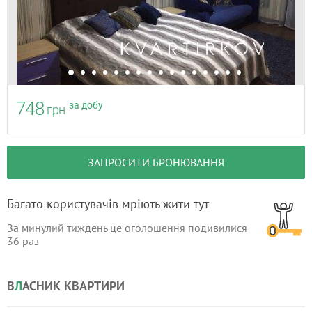
748
за добу
грн
ЗАПРОСИТИ БРОНЮВАННЯ
Багато користувачів мріють жити тут
За минулий тиждень це оголошення подивилися
36
раз
В
Л
АСНИК КВАРТИРИ