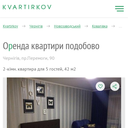
Kvartirkov
Чернігів
Новозаводський
Ковалівка
2-кім
О
р
енда квартири подобово
Чернігів
,
пр.Перемоги, 90
2-кімн. квартира для 5 гостей, 42 м2