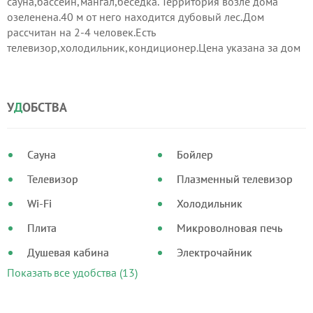
сауна,бассейн,мангал,беседка. Территория возле дома
озеленена.40 м от него находится дубовый лес.Дом
рассчитан на 2-4 человек.Есть
телевизор,холодильник,кондиционер.Цена указана за дом
в сутки.От центра Ужгорода 4,5 км.Дом под гулянки не
сдается , только для проживания.
У
Д
ОБСТВА
Сауна
Бойлер
Телевизор
Плазменный телевизор
Wi-Fi
Холодильник
Плита
Микроволновая печь
Душевая кабина
Электрочайник
Показать все удобства (13)