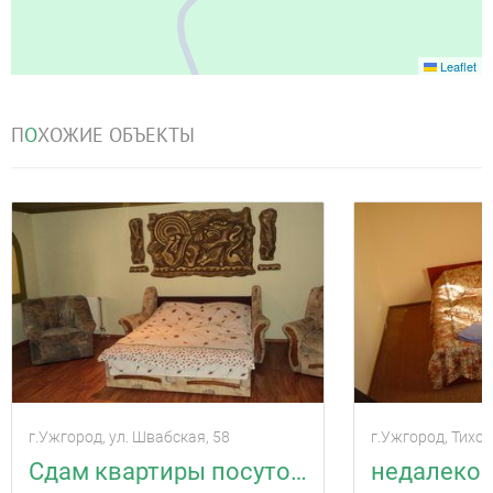
Leaflet
П
О
ХОЖИЕ ОБЪЕКТЫ
г.Ужгород, ул. Швабская, 58
г.Ужгород, Тихог
Сдам квартиры посуточноhttp://vlasne.ua/