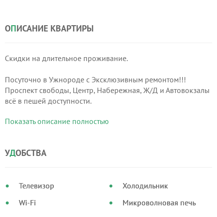
О
П
ИСАНИЕ КВАРТИРЫ
Скидки на длительное проживание.
Посуточно в Ужнороде с Эксклюзивным ремонтом!!!
Проспект свободы, Центр, Набережная, Ж/Д и Автовокзалы
всё в пешей доступности.
Вокруг множество магазинчиков, кафе, супермаркетов..
Показать описание полностью
Современный интнрьер, качественная мебель. Вы всегда
можете расслабиться и хорошо отдохнуть после работы.
У
Д
ОБСТВА
Телевизор
Холодильник
Wi-Fi
Микроволновая печь