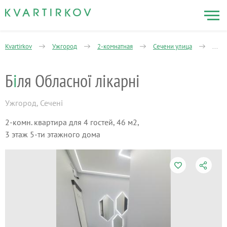
Kvartirkov
Ужгород
2-комнатная
Сечени улица
Біля 
Б
і
ля Обласної лікарні
Ужгород
,
Сечені
2-комн. квартира для 4 гостей, 46 м2,
3 этаж 5-ти этажного дома