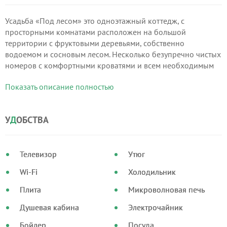
Усадьба «Под лесом» это одноэтажный коттедж, с
просторными комнатами расположен на большой
территории с фруктовыми деревьями, собственно
водоемом и сосновым лесом. Несколько безупречно чистых
номеров с комфортными кроватями и всем необходимым
для полноценного отдыха. В номерах предоставляется
Показать описание полностью
проживание от трех до четырех персон.
У
Д
ОБСТВА
Телевизор
Утюг
Wi-Fi
Холодильник
Плита
Микроволновая печь
Душевая кабина
Электрочайник
Бойлер
Посуда