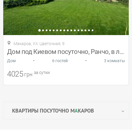
Макаров, Ул. Цветочная, 9
Дом под Киевом посуточно, Ранчо, в лесу
•
•
Дом
6 гостей
3 комнаты
4025
за сутки
грн
КВАРТИРЫ ПОСУТОЧНО М
А
КАРОВ