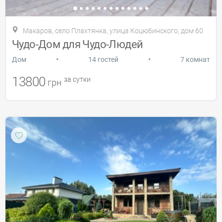
Макаров, село Плахтянка, улица Коцюбинского, дом 60
Чудо-Дом для Чудо-Людей
•
•
Дом
14 гостей
7 комнат
13800
за сутки
грн