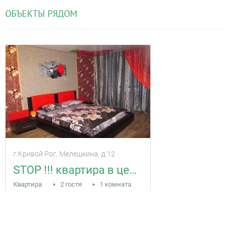
О
Б
ЪЕКТЫ РЯДОМ
г.Кривой Рог, Мелешкина, д.12
STOP !!! квартира в центре города, Артем
Квартира
2 гостя
1 комната
849
за сутки
грн
Находится в 0.83 км от текущего объекта