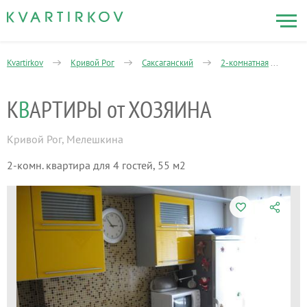
Kvartirkov
Кривой Рог
Саксаганский
2-комнатная
Ме
К
В
АРТИРЫ от ХОЗЯИНА
Кривой Рог
,
Мелешкина
2-комн. квартира для 4 гостей, 55 м2