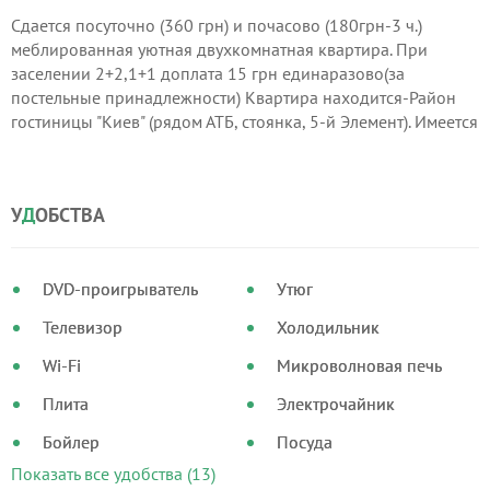
Сдается посуточно (360 грн) и почасово (180грн-3 ч.)
меблированная уютная двухкомнатная квартира. При
заселении 2+2,1+1 доплата 15 грн единаразово(за
постельные принадлежности) Квартира находится-Район
гостиницы "Киев" (рядом АТБ, стоянка, 5-й Элемент). Имеется
все необходимое для комфортного отдыха. Есть
беспроводной Internet, спутниковое, кабельное ТВ.
КОМАНДИРОВОЧНЫМ-ДОКУМЕНТЫ.
У
Д
ОБСТВА
DVD-проигрыватель
Утюг
Телевизор
Холодильник
Wi-Fi
Микроволновая печь
Плита
Электрочайник
Бойлер
Посуда
Показать все удобства (13)