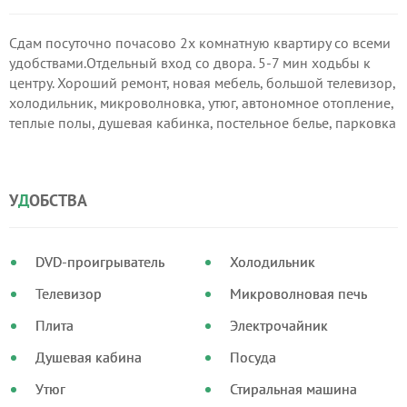
Сдам посуточно почасово 2х комнатную квартиру со всеми
удобствами.Отдельный вход со двора. 5-7 мин ходьбы к
центру. Хороший ремонт, новая мебель, большой телевизор,
холодильник, микроволновка, утюг, автономное отопление,
теплые полы, душевая кабинка, постельное белье, парковка
авто во дворе под окнами, документы о проживании.
У
Д
ОБСТВА
DVD-проигрыватель
Холодильник
Телевизор
Микроволновая печь
Плита
Электрочайник
Душевая кабина
Посуда
Утюг
Стиральная машина