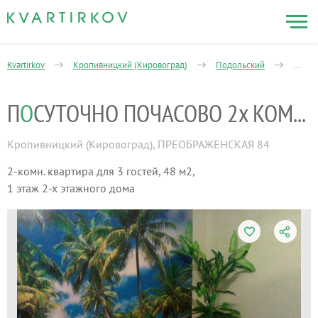
Kvartirkov
Кропивницкий (Кировоград)
Подольский
2-ком
П
О
СУТОЧНО ПОЧАСОВО 2х КОМНАТНУЮ КВАРТИРУ
Кропивницкий (Кировоград)
,
ПРЕОБРАЖЕНСКАЯ 84
2-комн. квартира для 3 гостей, 48 м2,
1 этаж 2-х этажного дома