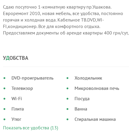
Сдаю посуточно 1-комнатную квартиру пр.Ушакова.
Евроремонт 2010, новая мебель, все удобства, постоянно
горячая и холодная вода. Кабельное ТВ.DVD,WI-
FI,кондиционер. Все для комфортного отдыха.
Предоставляем документы об аренде квартиры 400 грн/сут,
почасово 200 грн. Ждем в гости.Звоните есть варианты .
У
Д
ОБСТВА
DVD-проигрыватель
Холодильник
Телевизор
Микроволновая печь
Wi-Fi
Посуда
Плита
Ванна
Утюг
Стиральная машина
Показать все удобства (13)