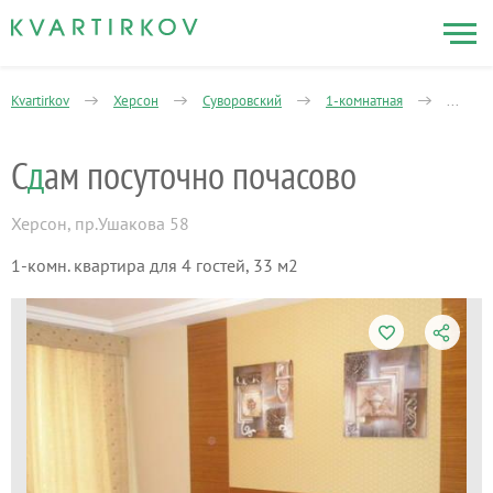
Kvartirkov
Херсон
Суворовский
1-комнатная
ХБК - 
С
д
ам посуточно почасово
Херсон
,
пр.Ушакова 58
1-комн. квартира для 4 гостей, 33 м2