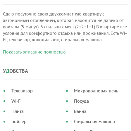
Сдаю посуточно свою двухкомнатную квартиру с
автономным отоплением, которая находится не далеко от
вокзала (5 минут). 6 спальных мест (2+2+1+1) В квартире все
условия для комфортного отдыха или проживания. Есть WI-
FI, телевизор, холодильник, стиральная машина
микроволновка,постель, тапочки, полотенца, горячая вода,
Показать описание полностью
посуда, вентилятор.
У
Д
ОБСТВА
Телевизор
Микроволновая печь
Wi-Fi
Посуда
Плита
Ванна
Бойлер
Стиральная машина