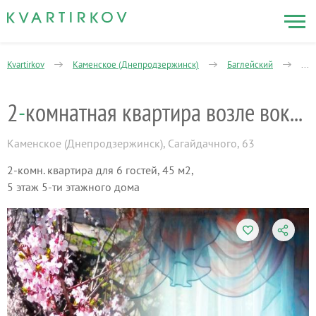
Kvartirkov
Каменское (Днепродзержинск)
Баглейский
2-к
2
-
комнатная квартира возле вокзала!
Каменское (Днепродзержинск)
,
Сагайдачного, 63
2-комн. квартира для 6 гостей, 45 м2,
5 этаж 5-ти этажного дома