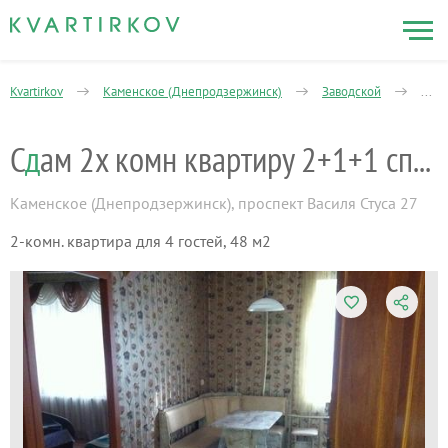
Kvartirkov
Каменское (Днепродзержинск)
Заводской
Чер
С
д
ам 2х комн квартиру 2+1+1 спальныхмест
Каменское (Днепродзержинск)
,
проспект Василя Стуса 27
2-комн. квартира для 4 гостей, 48 м2