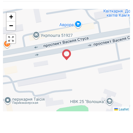
+
−
Leaflet