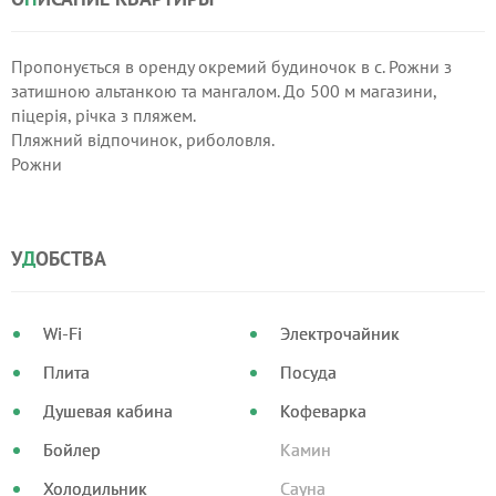
Пропонується в оренду окремий будиночок в с. Рожни з
затишною альтанкою та мангалом. До 500 м магазини,
піцерія, річка з пляжем.
Пляжний відпочинок, риболовля.
Рожни
У
Д
ОБСТВА
Wi-Fi
Электрочайник
Плита
Посуда
Душевая кабина
Кофеварка
Бойлер
Камин
Холодильник
Сауна