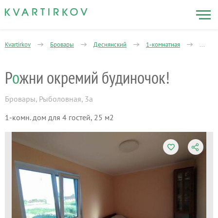
Kvartirkov
Бровары
Деснянский
1-комнатная
Рожни
Р
о
жни окремий будиночок!
Бровары
,
Рыболовная, 3а
1-комн. дом для 4 гостей, 25 м2