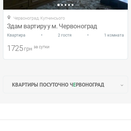
Червоноград, Купчинсього
Здам вартиру у м. Червоноград
•
•
Квартира
2 гостя
1 комната
1725
за сутки
грн
КВАРТИРЫ ПОСУТОЧНО Ч
Е
РВОНОГРАД